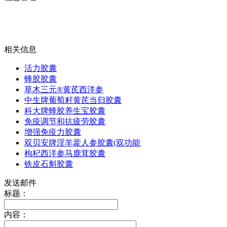
相关信息
活力胶囊
蜂胶胶囊
草木三元®黄芪西洋参
中生牌葡萄籽黄芪当归胶囊
科大牌蜂胶养生宝胶囊
免疫调节和抗疲劳胶囊
增强免疫力胶囊
双贝安牌淫羊藿人参胶囊(双功能
枸杞西洋参马鹿茸胶囊
铁皮石斛胶囊
发送邮件
标题：
内容：