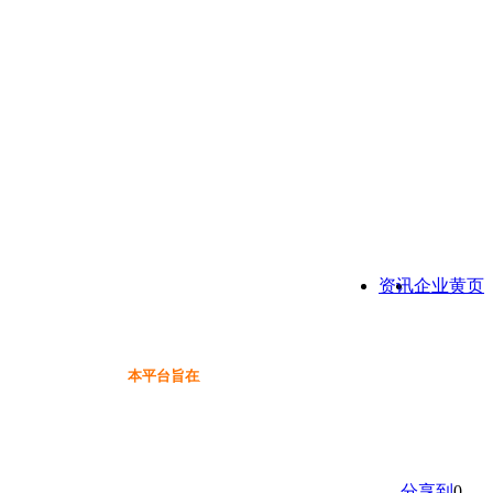
资讯
企业黄页
本平台旨在为保健品行业提供一个信息免费展示交流互动
分享到
0