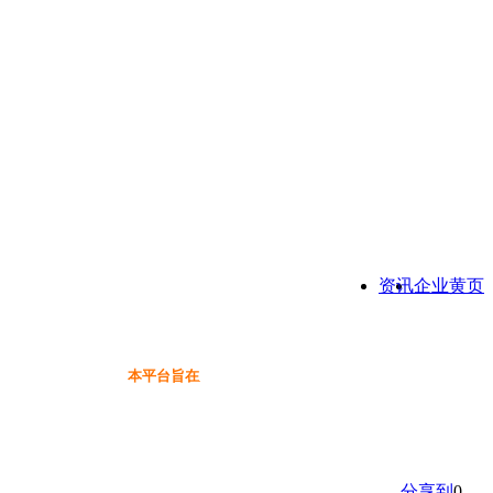
资讯
企业黄页
本平台旨在为保健品行业提供一个信息免费展示交流互动
分享到
0