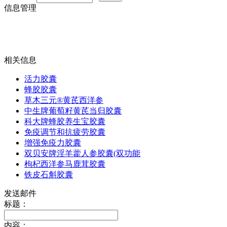
信息管理
相关信息
活力胶囊
蜂胶胶囊
草木三元®黄芪西洋参
中生牌葡萄籽黄芪当归胶囊
科大牌蜂胶养生宝胶囊
免疫调节和抗疲劳胶囊
增强免疫力胶囊
双贝安牌淫羊藿人参胶囊(双功能
枸杞西洋参马鹿茸胶囊
铁皮石斛胶囊
发送邮件
标题：
内容：