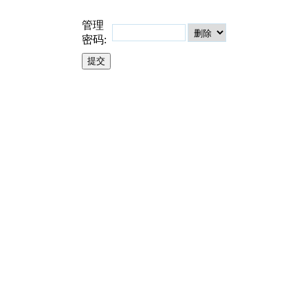
管理
密码: