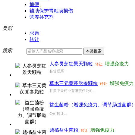
通便
辅助保护胃粘膜损伤
营养补充剂
类别
求购
转让
搜索
人参灵芝红景天颗粒
增强免疫力
转让
私信联系...
草木三元黄芪党参颗粒
增强免疫力
转让
甘肃中天药业有限责任公司...
益生菌粉（增强免疫力、调节肠道菌群
公司转让...
越橘益生菌粉
增强免疫力
转让