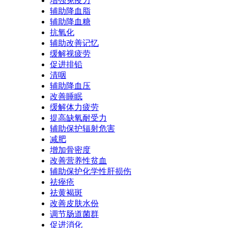
增强免疫力
辅助降血脂
辅助降血糖
抗氧化
辅助改善记忆
缓解视疲劳
促进排铅
清咽
辅助降血压
改善睡眠
缓解体力疲劳
提高缺氧耐受力
辅助保护辐射危害
减肥
增加骨密度
改善营养性贫血
辅助保护化学性肝损伤
祛痤疮
祛黄褐斑
改善皮肤水份
调节肠道菌群
促进消化