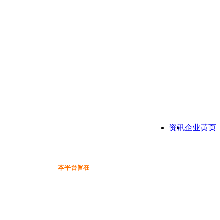
资讯
企业黄页
本平台旨在为保健品行业提供一个信息免费展示交流互动