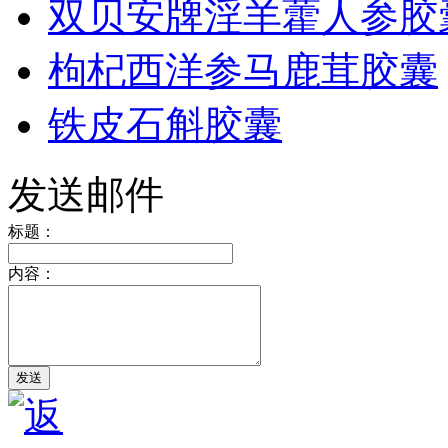
双贝安牌淫羊藿人参胶
枸杞西洋参马鹿茸胶囊
铁皮石斛胶囊
发送邮件
标题：
内容：