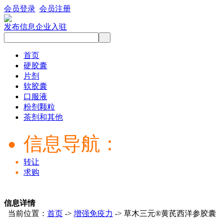
会员登录
会员注册
发布信息
企业入驻
首页
硬胶囊
片剂
软胶囊
口服液
粉剂颗粒
茶剂和其他
信息导航：
转让
求购
信息详情
当前位置：
首页
->
增强免疫力
-> 草木三元®黄芪西洋参胶囊