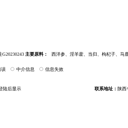
20230243
主要原料：
西洋参、淫羊藿、当归、枸杞子、马
错误
中介信息
信息失效
登陆后显示
联系地址：
陕西