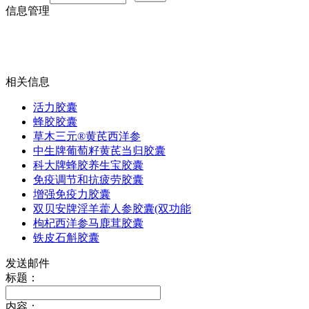
信息管理
相关信息
活力胶囊
蜂胶胶囊
草木三元®黄芪西洋参
中生牌葡萄籽黄芪当归胶囊
科大牌蜂胶养生宝胶囊
免疫调节和抗疲劳胶囊
增强免疫力胶囊
双贝安牌淫羊藿人参胶囊(双功能
枸杞西洋参马鹿茸胶囊
铁皮石斛胶囊
发送邮件
标题：
内容：