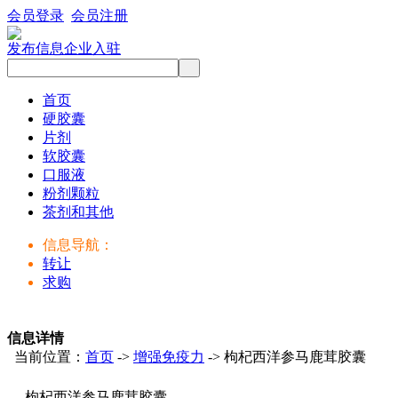
会员登录
会员注册
发布信息
企业入驻
首页
硬胶囊
片剂
软胶囊
口服液
粉剂颗粒
茶剂和其他
信息导航：
转让
求购
信息详情
当前位置：
首页
->
增强免疫力
-> 枸杞西洋参马鹿茸胶囊
枸杞西洋参马鹿茸胶囊