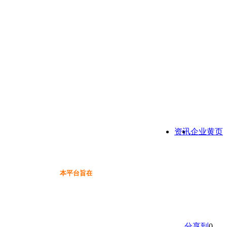
资讯
企业黄页
本平台旨在为保健品行业提供一个信息免费展示交流互动
分享到
0