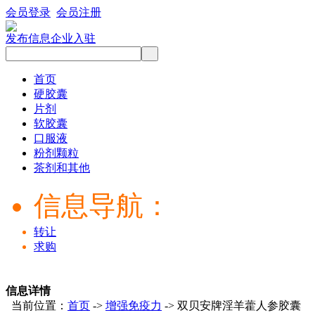
会员登录
会员注册
发布信息
企业入驻
首页
硬胶囊
片剂
软胶囊
口服液
粉剂颗粒
茶剂和其他
信息导航：
转让
求购
信息详情
当前位置：
首页
->
增强免疫力
-> 双贝安牌淫羊藿人参胶囊