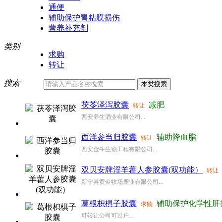
通便
辅助保护胃粘膜损伤
营养补充剂
类别
求购
转让
搜索
茯苓泽泻胶囊
减肥
转让
西安养生酒业有限公司...
西洋参当归胶囊
辅助降血脂
转让
西安金牛生物工程有限公司...
双贝安牌淫羊藿人参胶囊(双功能）
转让
新宁县黄金牧场鹿业有限公司...
葛根枳椇子胶囊
辅助保护化学性肝
求购
可转让公司可过户...