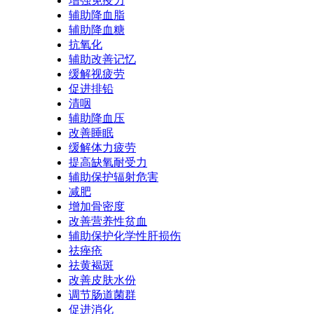
增强免疫力
辅助降血脂
辅助降血糖
抗氧化
辅助改善记忆
缓解视疲劳
促进排铅
清咽
辅助降血压
改善睡眠
缓解体力疲劳
提高缺氧耐受力
辅助保护辐射危害
减肥
增加骨密度
改善营养性贫血
辅助保护化学性肝损伤
祛痤疮
祛黄褐斑
改善皮肤水份
调节肠道菌群
促进消化