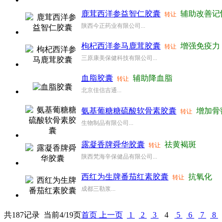
鹿茸西洋参益智仁胶囊
辅助改善记
转让
陕西今正药业有限公司...
枸杞西洋参马鹿茸胶囊
增强免疫力
转让
三原康美保健科技有限公司...
血脂胶囊
辅助降血脂
转让
北京佳信吉通...
氨基葡糖糖硫酸软骨素胶囊
增加骨
转让
生物制品有限公司...
露凝香牌舜华胶囊
祛黄褐斑
转让
陕西梵海辛保健品有限公司...
西红为生牌番茄红素胶囊
抗氧化
转让
成都三勒浆...
共187记录
当前4/19页
首页
上一页
1
2
3
4
5
6
7
8