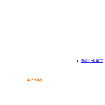
资讯
企业黄页
本平台旨在为保健品行业提供一个信息免费展示交流互动