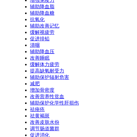
增强免疫力
辅助降血脂
辅助降血糖
抗氧化
辅助改善记忆
缓解视疲劳
促进排铅
清咽
辅助降血压
改善睡眠
缓解体力疲劳
提高缺氧耐受力
辅助保护辐射危害
减肥
增加骨密度
改善营养性贫血
辅助保护化学性肝损伤
祛痤疮
祛黄褐斑
改善皮肤水份
调节肠道菌群
促进消化