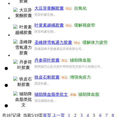
大豆异黄酮胶囊
抗氧化
转让
西安科豪生物...
叶黄素越橘胶囊
缓解视疲劳
转让
西安科豪生物...
圣峰牌雪氧通力胶囊
缓解体力疲劳
转让
西藏圣峰天然健康品开发有限公司...
丹参荷叶胶囊
辅助降血脂
转让
陕西秦巴山区天然中草药研究开发中心有限公司...
铁皮石斛胶囊
增强免疫力
转让
西安科豪...
辅助降血脂类批文
辅助降血脂
求购
湖北期颐生物...
共187记录
当前5/19页
首页
上一页
1
2
3
4
5
6
7
8