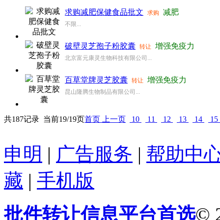
求购减肥保健食品批文
减肥
求购
不限...
破壁灵芝孢子粉胶囊
增强免疫力
转让
北京富元康灵生物科技有限公司...
百草堂牌灵芝胶囊
增强免疫力
转让
昆山隆腾生物制品有限公司...
共187记录
当前19/19页
首页
上一页
10
11
12
13
14
15
申明
|
广告服务
|
帮助中
藏
|
手机版
批件转让信息平台首选
© 