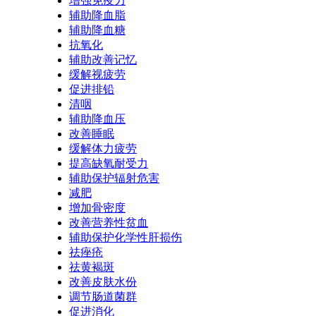
增强免疫力
辅助降血脂
辅助降血糖
抗氧化
辅助改善记忆
缓解视疲劳
促进排铅
清咽
辅助降血压
改善睡眠
缓解体力疲劳
提高缺氧耐受力
辅助保护辐射危害
减肥
增加骨密度
改善营养性贫血
辅助保护化学性肝损伤
祛痤疮
祛黄褐斑
改善皮肤水份
调节肠道菌群
促进消化