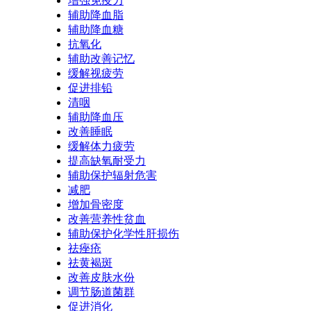
增强免疫力
辅助降血脂
辅助降血糖
抗氧化
辅助改善记忆
缓解视疲劳
促进排铅
清咽
辅助降血压
改善睡眠
缓解体力疲劳
提高缺氧耐受力
辅助保护辐射危害
减肥
增加骨密度
改善营养性贫血
辅助保护化学性肝损伤
祛痤疮
祛黄褐斑
改善皮肤水份
调节肠道菌群
促进消化