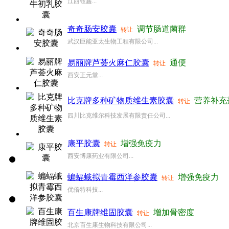
江西钰鑫...
奇奇肠安胶囊
调节肠道菌群
转让
武汉巨能亚太生物工程有限公司...
易丽牌芦荟火麻仁胶囊
通便
转让
西安正元堂...
比克牌多种矿物质维生素胶囊
营养补充
转让
四川比克维尔科技发展有限责任公司...
康平胶囊
增强免疫力
转让
西安博康药业有限公司...
蝙蝠蛾拟青霉西洋参胶囊
增强免疫力
转让
优倍特科技...
百生康牌维固胶囊
增加骨密度
转让
北京百生康生物科技有限公司...