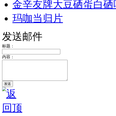
金辛友牌大豆硒蛋白硒
玛咖当归片
发送邮件
标题：
内容：