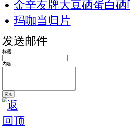
金辛友牌大豆硒蛋白硒
玛咖当归片
发送邮件
标题：
内容：