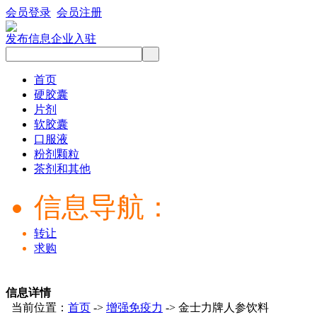
会员登录
会员注册
发布信息
企业入驻
首页
硬胶囊
片剂
软胶囊
口服液
粉剂颗粒
茶剂和其他
信息导航：
转让
求购
信息详情
当前位置：
首页
->
增强免疫力
-> 金士力牌人参饮料