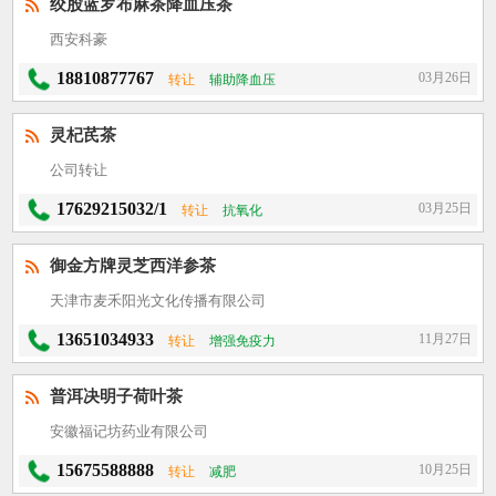
绞股蓝罗布麻茶降血压茶
西安科豪
18810877767
03月26日
转让
辅助降血压
灵杞芪茶
公司转让
17629215032/1
03月25日
转让
抗氧化
御金方牌灵芝西洋参茶
天津市麦禾阳光文化传播有限公司
13651034933
11月27日
转让
增强免疫力
普洱决明子荷叶茶
安徽福记坊药业有限公司
15675588888
10月25日
转让
减肥