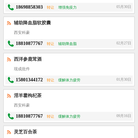
18698858303
05月30日
转让
增强免疫力
辅助降血脂软胶囊
西安科豪
18810877767
02月27日
转让
辅助降血脂
西洋参鹿茸酒
现成批件
15801344172
01月30日
转让
缓解体力疲劳
淫羊藿枸杞茶
西安科豪
18810877767
09月16日
转让
缓解体力疲劳
灵芝百合茶