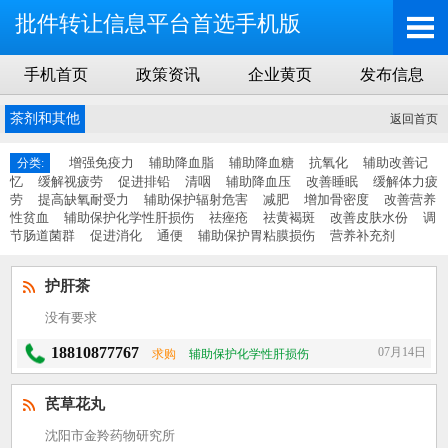
批件转让信息平台首选手机版
手机首页
政策资讯
企业黄页
发布信息
茶剂和其他
返回首页
增强免疫力
辅助降血脂
辅助降血糖
抗氧化
辅助改善记
分类:
忆
缓解视疲劳
促进排铅
清咽
辅助降血压
改善睡眠
缓解体力疲
劳
提高缺氧耐受力
辅助保护辐射危害
减肥
增加骨密度
改善营养
性贫血
辅助保护化学性肝损伤
祛痤疮
祛黄褐斑
改善皮肤水份
调
节肠道菌群
促进消化
通便
辅助保护胃粘膜损伤
营养补充剂
护肝茶
没有要求
18810877767
07月14日
求购
辅助保护化学性肝损伤
芪草花丸
沈阳市金羚药物研究所