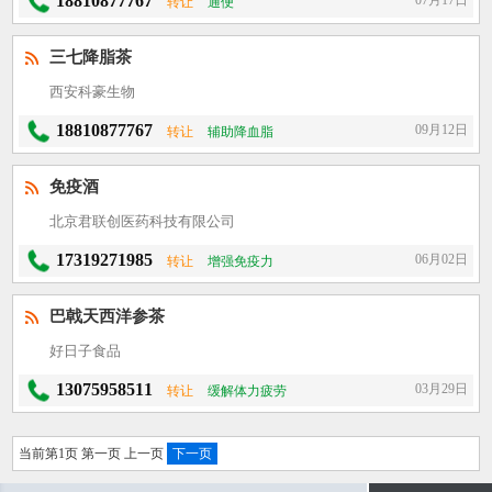
18810877767
07月17日
转让
通便
三七降脂茶
西安科豪生物
18810877767
09月12日
转让
辅助降血脂
免疫酒
北京君联创医药科技有限公司
17319271985
06月02日
转让
增强免疫力
巴戟天西洋参茶
好日子食品
13075958511
03月29日
转让
缓解体力疲劳
当前第1页 第一页 上一页
下一页