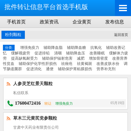
批件转让信息平台首选手机版
手机首页
政策资讯
企业黄页
发布信息
粉剂颗粒
返回首页
增强免疫力
辅助降血脂
辅助降血糖
抗氧化
辅助改善记
分类:
忆
缓解视疲劳
促进排铅
清咽
辅助降血压
改善睡眠
缓解体力疲
劳
提高缺氧耐受力
辅助保护辐射危害
减肥
增加骨密度
改善营养
性贫血
辅助保护化学性肝损伤
祛痤疮
祛黄褐斑
改善皮肤水份
调
节肠道菌群
促进消化
通便
辅助保护胃粘膜损伤
营养补充剂
人参灵芝红景天颗粒
私信联系
17600472416
05月19日
转让
增强免疫力
草木三元黄芪党参颗粒
甘肃中天药业有限责任公司