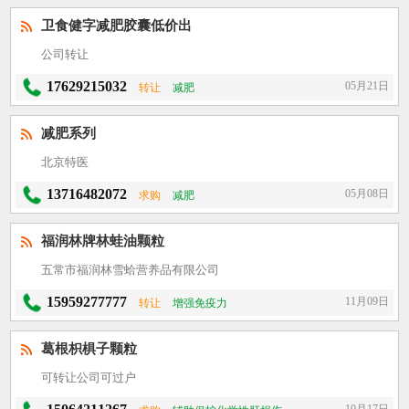
卫食健字减肥胶囊低价出
公司转让
17629215032
05月21日
转让
减肥
减肥系列
北京特医
13716482072
05月08日
求购
减肥
福润林牌林蛙油颗粒
五常市福润林雪蛤营养品有限公司
15959277777
11月09日
转让
增强免疫力
葛根枳椇子颗粒
可转让公司可过户