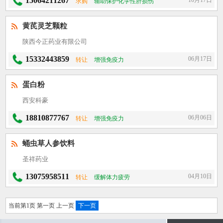
15064211267
10月17日
求购
辅助保护化学性肝损伤
黄芪灵芝颗粒
陕西今正药业有限公司
15332443859
06月17日
转让
增强免疫力
蛋白粉
西安科豪
18810877767
06月06日
转让
增强免疫力
蛹虫草人参饮料
圣祥药业
13075958511
04月10日
转让
缓解体力疲劳
当前第1页 第一页 上一页
下一页