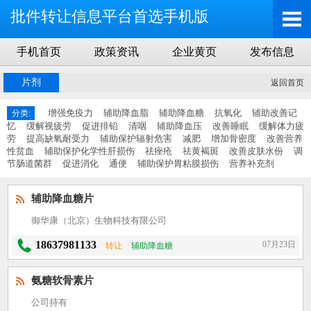
批件转让信息平台首选手机版
手机首页
政策资讯
企业黄页
发布信息
片剂
返回首页
增强免疫力
辅助降血脂
辅助降血糖
抗氧化
辅助改善记
分类:
忆
缓解视疲劳
促进排铅
清咽
辅助降血压
改善睡眠
缓解体力疲
劳
提高缺氧耐受力
辅助保护辐射危害
减肥
增加骨密度
改善营养
性贫血
辅助保护化学性肝损伤
祛痤疮
祛黄褐斑
改善皮肤水份
调
节肠道菌群
促进消化
通便
辅助保护胃粘膜损伤
营养补充剂
辅助降血糖片
御华康（北京）生物科技有限公司
18637981133
07月23日
转让
辅助降血糖
氨糖软骨素片
公司持有