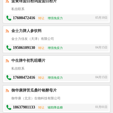
蛋黄球蛋白粉鸡蛋蛋白粉片
私信联系
17600472416
05月19日
转让
增强免疫力
金士力牌人参饮料
金士力佳友（天津）有限公司
19506109130
04月15日
转让
增强免疫力
中生牌牛初乳咀嚼片
私信联系
17600472416
04月15日
转让
增强免疫力
御华康牌苦瓜桑叶铬酵母片
御华康（北京）生物科技有限公司
18637981133
01月01日
转让
辅助降血糖