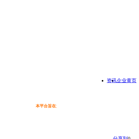
资讯
企业黄页
本平台旨在为保健品行业提供一个信息免费展示交流互动
分享到
0