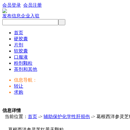
会员登录
会员注册
发布信息
企业入驻
首页
硬胶囊
片剂
软胶囊
口服液
粉剂颗粒
茶剂和其他
信息导航：
转让
求购
信息详情
当前位置：
首页
->
辅助保护化学性肝损伤
-> 葛根西洋参灵
葛根西洋参灵芝红景天颗粒