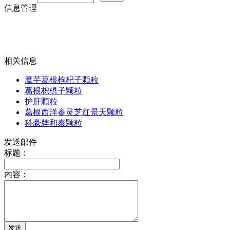
信息管理
相关信息
魔芋葛根枸杞子颗粒
葛根枳椇子颗粒
护肝颗粒
葛根西洋参灵芝红景天颗粒
科豪牌和泰颗粒
发送邮件
标题：
内容：