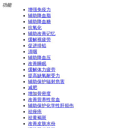
功能
增强免疫力
辅助降血脂
辅助降血糖
抗氧化
辅助改善记忆
缓解视疲劳
促进排铅
清咽
辅助降血压
改善睡眠
缓解体力疲劳
提高缺氧耐受力
辅助保护辐射危害
减肥
增加骨密度
改善营养性贫血
辅助保护化学性肝损伤
祛痤疮
祛黄褐斑
改善皮肤水份