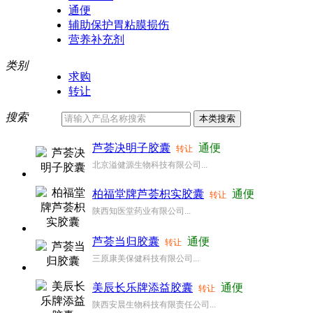
通便
辅助保护胃粘膜损伤
营养补充剂
类别
求购
转让
搜索
芦荟决明子胶囊
通便
转让
北京溢健源生物科技有限公司...
柏福堂牌芦荟枳实胶囊
通便
转让
陕西知医堂药业有限公司...
芦荟当归胶囊
通便
转让
三原康美保健科技有限公司...
美辰长乐牌添益胶囊
通便
转让
陕西安晨生物科技有限责任公司...