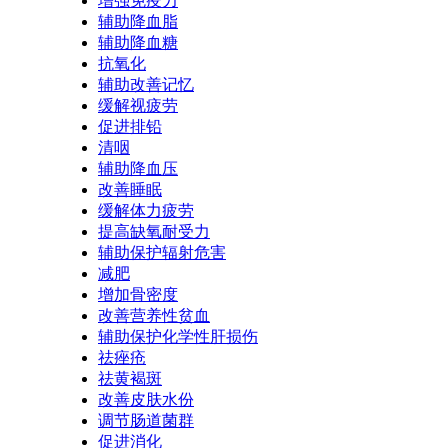
增强免疫力
辅助降血脂
辅助降血糖
抗氧化
辅助改善记忆
缓解视疲劳
促进排铅
清咽
辅助降血压
改善睡眠
缓解体力疲劳
提高缺氧耐受力
辅助保护辐射危害
减肥
增加骨密度
改善营养性贫血
辅助保护化学性肝损伤
祛痤疮
祛黄褐斑
改善皮肤水份
调节肠道菌群
促进消化