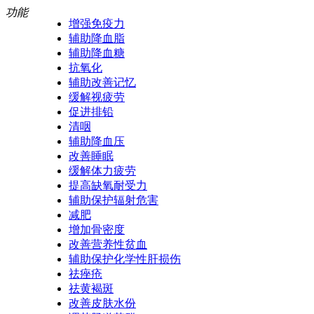
功能
增强免疫力
辅助降血脂
辅助降血糖
抗氧化
辅助改善记忆
缓解视疲劳
促进排铅
清咽
辅助降血压
改善睡眠
缓解体力疲劳
提高缺氧耐受力
辅助保护辐射危害
减肥
增加骨密度
改善营养性贫血
辅助保护化学性肝损伤
祛痤疮
祛黄褐斑
改善皮肤水份