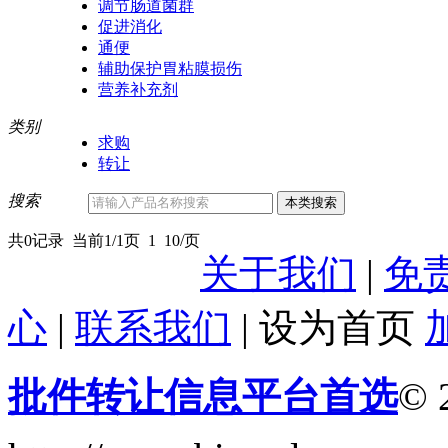
调节肠道菌群
促进消化
通便
辅助保护胃粘膜损伤
营养补充剂
类别
求购
转让
搜索
共0记录
当前1/1页
1
10/页
关于我们
|
免
心
|
联系我们
|
设为首页
批件转让信息平台首选
© 