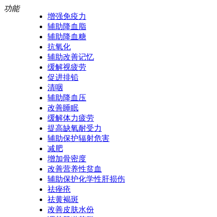
功能
增强免疫力
辅助降血脂
辅助降血糖
抗氧化
辅助改善记忆
缓解视疲劳
促进排铅
清咽
辅助降血压
改善睡眠
缓解体力疲劳
提高缺氧耐受力
辅助保护辐射危害
减肥
增加骨密度
改善营养性贫血
辅助保护化学性肝损伤
祛痤疮
祛黄褐斑
改善皮肤水份