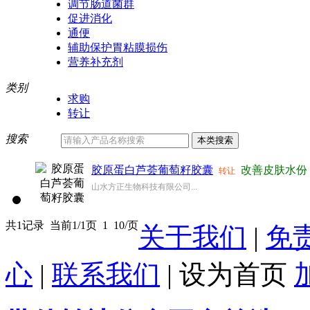
调节肠道菌群
促进消化
通便
辅助保护胃粘膜损伤
营养补充剂
类别
求购
转让
搜索
胶原蛋白芦荟葡萄籽胶囊
改善皮肤水份
转让
山水方正生物科技有限公司...
共1记录
当前1/1页
1
10/页
关于我们
|
免
心
|
联系我们
|
设为首页