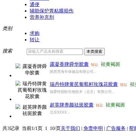
通便
辅助保护胃粘膜损伤
营养补充剂
类别
求购
转让
搜索
露凝香牌舜华胶囊
祛黄褐斑
转让
陕西梵海辛保健品有限公司...
瑞丹特牌黄芪葡萄籽玫瑰花胶囊
祛
转让
福爱特国际生物技术（北京）有限公司...
超英牌养颜祛斑胶囊
祛黄褐斑
转让
北京XXXX...
共3记录
当前1/1页
1
10/页
关于我们
|
免责申明
|
广告服务
|
帮