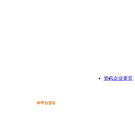
资讯
企业黄页
本平台旨在为保健品行业提供一个信息免费展示交流互动