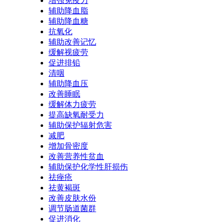
增强免疫力
辅助降血脂
辅助降血糖
抗氧化
辅助改善记忆
缓解视疲劳
促进排铅
清咽
辅助降血压
改善睡眠
缓解体力疲劳
提高缺氧耐受力
辅助保护辐射危害
减肥
增加骨密度
改善营养性贫血
辅助保护化学性肝损伤
祛痤疮
祛黄褐斑
改善皮肤水份
调节肠道菌群
促进消化