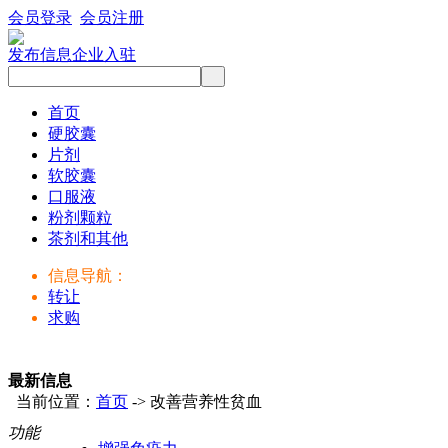
会员登录
会员注册
发布信息
企业入驻
首页
硬胶囊
片剂
软胶囊
口服液
粉剂颗粒
茶剂和其他
信息导航：
转让
求购
最新信息
当前位置：
首页
-> 改善营养性贫血
功能