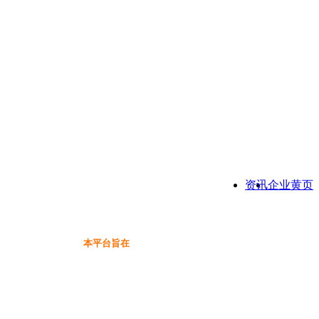
资讯
企业黄页
本平台旨在为保健品行业提供一个信息免费展示交流互动