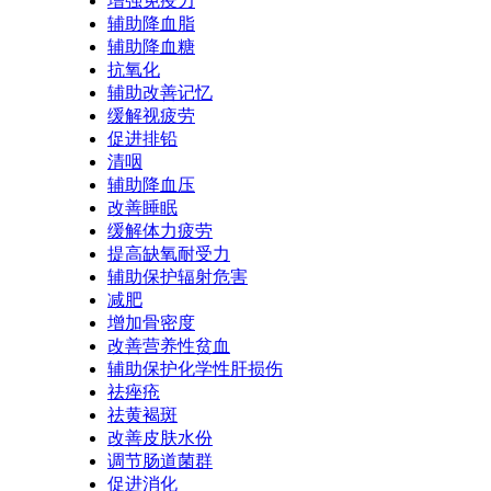
增强免疫力
辅助降血脂
辅助降血糖
抗氧化
辅助改善记忆
缓解视疲劳
促进排铅
清咽
辅助降血压
改善睡眠
缓解体力疲劳
提高缺氧耐受力
辅助保护辐射危害
减肥
增加骨密度
改善营养性贫血
辅助保护化学性肝损伤
祛痤疮
祛黄褐斑
改善皮肤水份
调节肠道菌群
促进消化