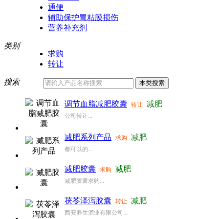
通便
辅助保护胃粘膜损伤
营养补充剂
类别
求购
转让
搜索
调节血脂减肥胶囊
减肥
转让
公司转让...
减肥系列产品
减肥
求购
都可以的...
减肥胶囊
减肥
求购
减肥胶囊求购...
茯苓泽泻胶囊
减肥
转让
西安养生酒业有限公司...