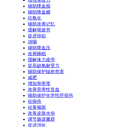
增强免疫力
辅助降血脂
辅助降血糖
抗氧化
辅助改善记忆
缓解视疲劳
促进排铅
清咽
辅助降血压
改善睡眠
缓解体力疲劳
提高缺氧耐受力
辅助保护辐射危害
减肥
增加骨密度
改善营养性贫血
辅助保护化学性肝损伤
祛痤疮
祛黄褐斑
改善皮肤水份
调节肠道菌群
促进消化