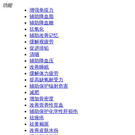
功能
增强免疫力
辅助降血脂
辅助降血糖
抗氧化
辅助改善记忆
缓解视疲劳
促进排铅
清咽
辅助降血压
改善睡眠
缓解体力疲劳
提高缺氧耐受力
辅助保护辐射危害
减肥
增加骨密度
改善营养性贫血
辅助保护化学性肝损伤
祛痤疮
祛黄褐斑
改善皮肤水份