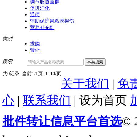
调节肠道菌群
促进消化
通便
辅助保护胃粘膜损伤
营养补充剂
类别
求购
转让
搜索
共0记录
当前1/1页
1
10/页
关于我们
|
免
心
|
联系我们
|
设为首页
批件转让信息平台首选
© 