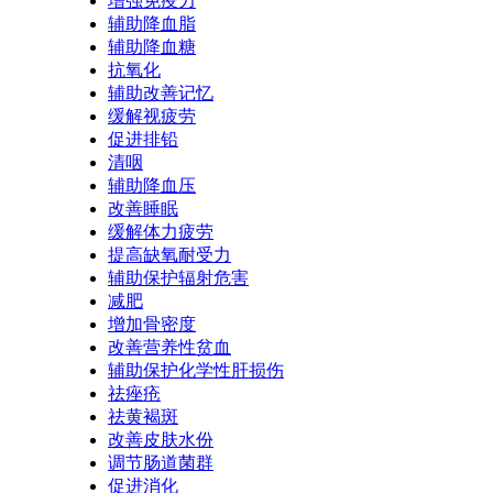
增强免疫力
辅助降血脂
辅助降血糖
抗氧化
辅助改善记忆
缓解视疲劳
促进排铅
清咽
辅助降血压
改善睡眠
缓解体力疲劳
提高缺氧耐受力
辅助保护辐射危害
减肥
增加骨密度
改善营养性贫血
辅助保护化学性肝损伤
祛痤疮
祛黄褐斑
改善皮肤水份
调节肠道菌群
促进消化