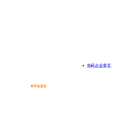
资讯
企业黄页
本平台旨在为保健品行业提供一个信息免费展示交流互动