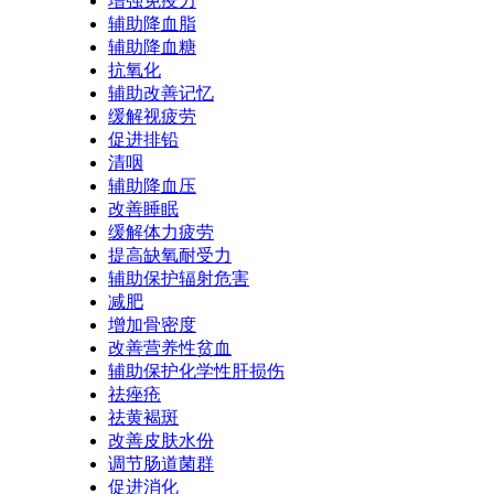
增强免疫力
辅助降血脂
辅助降血糖
抗氧化
辅助改善记忆
缓解视疲劳
促进排铅
清咽
辅助降血压
改善睡眠
缓解体力疲劳
提高缺氧耐受力
辅助保护辐射危害
减肥
增加骨密度
改善营养性贫血
辅助保护化学性肝损伤
祛痤疮
祛黄褐斑
改善皮肤水份
调节肠道菌群
促进消化