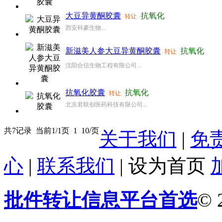
大豆异黄酮胶囊
抗氧化
转让
西安科豪生物...
新滋美人参大豆异黄酮胶囊
抗氧化
转让
沈阳合信生物工程有限公司...
抗氧化胶囊
抗氧化
转让
北京君联创医药科技有限公司...
共7记录
当前1/1页
1
10/页
关于我们
|
免
心
|
联系我们
|
设为首页
批件转让信息平台首选
© 