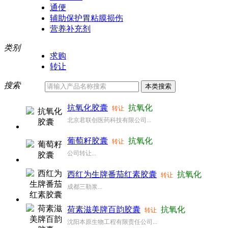
通便
辅助保护胃粘膜损伤
营养补充剂
类别
求购
转让
搜索
抗氧化胶囊
抗氧化
转让
北京君联创医药科技有限公司...
葡萄籽胶囊
抗氧化
转让
公司转让...
西红为生牌番茄红素胶囊
抗氧化
转让
成都三勒浆...
荷素滋美牌百韵胶囊
抗氧化
转让
沈阳本原生物工程有限责任公司...