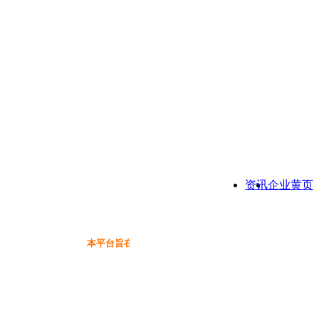
资讯
企业黄页
本平台旨在为保健品行业提供一个信息免费展示交流互动